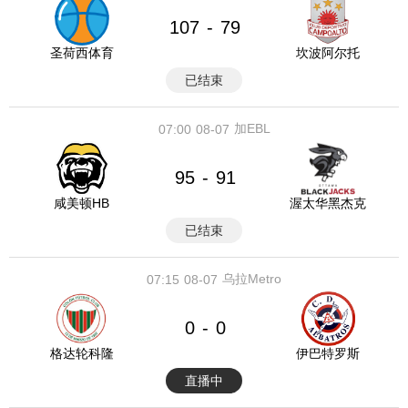
107
79
-
圣荷西体育
坎波阿尔托
已结束
加EBL
07:00
08-07
95
91
-
咸美顿HB
渥太华黑杰克
已结束
乌拉Metro
07:15
08-07
0
0
-
格达轮科隆
伊巴特罗斯
直播中