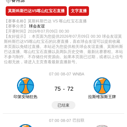
备用源
莫斯科斯巴达VS喀山红宝石直播
文字直播
【赛事名称】莫斯科斯巴达 VS 喀山红宝石直播
【赛事分类】
球会友谊
【开赛时间】2026年07月09日 00:30
【友好提示】：本页面为您提供2026年07月09日 00:30 球会友谊莫
斯科斯巴达VS喀山红宝石的比赛直播，喜欢球会友谊可以提前收藏
本页面以免错过直播。本站还为您提供相关球会友谊直播、莫斯科斯
巴达直播、喀山红宝石直播以及两队历史交锋、最新比赛赛程。本站
不参与制作、不存储任何资源由。如果本页面已过期，或者以上信号
位都无效，请进入主页查看最新直播新号。
07:00
08-07
WNBA
75
72
-
印第安纳狂热
拉斯维加斯王牌
已结束
巴拉联
07:00
08-07