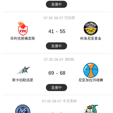
直播中
巴拉联
07:30
08-07
41
55
-
菲利克斯佩雷斯
科洛尼亚黄金
直播中
加EBL
07:30
08-07
69
68
-
斯卡伯勒流星
尼亚加拉河雄狮
直播中
中北美杯
07:40
08-07