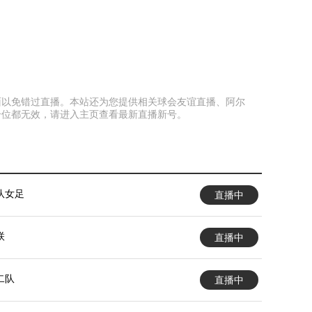
本页面以免错过直播。本站还为您提供相关球会友谊直播、阿尔
号位都无效，请进入主页查看最新直播新号。
队女足
直播中
联
直播中
二队
直播中