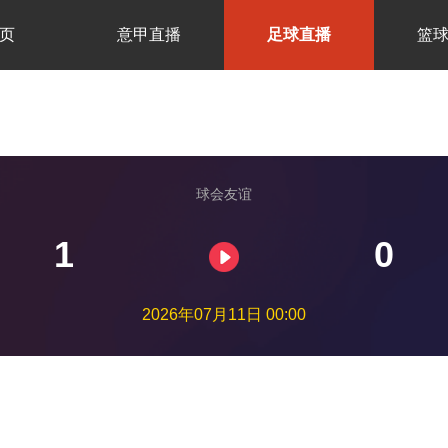
页
意甲直播
足球直播
篮
球会友谊
1
0
2026年07月11日 00:00