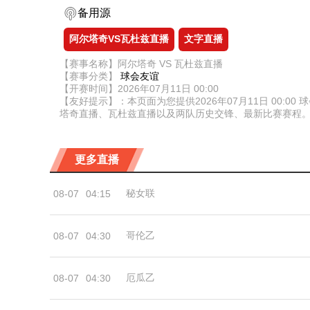
备用源
阿尔塔奇VS瓦杜兹直播
文字直播
【赛事名称】阿尔塔奇 VS 瓦杜兹直播
【赛事分类】
球会友谊
【开赛时间】2026年07月11日 00:00
【友好提示】：本页面为您提供2026年07月11日 00
塔奇直播、瓦杜兹直播以及两队历史交锋、最新比赛赛程
更多直播
秘女联
08-07
04:15
哥伦乙
08-07
04:30
厄瓜乙
08-07
04:30