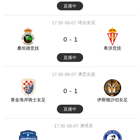
直播中
球会友谊
17:30
08-07
0
1
-
桑坦德竞技
希洪竞技
直播中
澳昆女超
17:30
08-07
0
1
-
黄金海岸骑士女足
伊斯顿沙伯女足
直播中
澳维亚
17:30
08-07