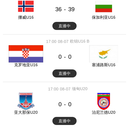
36
39
-
挪威U16
保加利亚U16
直播中
欧锦U16 B
17:00
08-07
0
0
-
克罗地亚U16
塞浦路斯U16
直播中
缅甸U20
17:00
08-07
0
0
-
亚大那保U20
治尼兰德U20
直播中