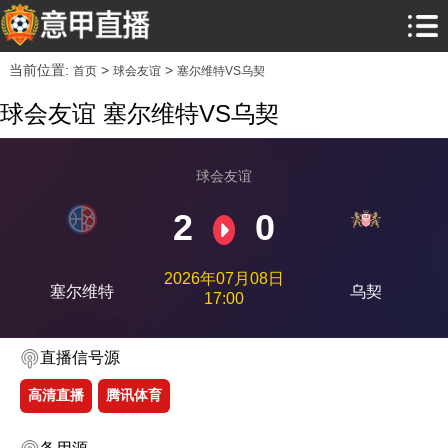
当前位置:
>
>
首页
球会友谊
塞尔维特VS乌契
球会友谊 塞尔维特VS乌契
球会友谊
2
0
2026年07月08日
塞尔维特
乌契
17:00
直播信号源
高清直播
腾讯体育