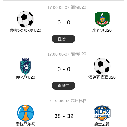
缅甸U20
17:00
08-07
0
0
-
蒂察尔阿尔曼U20
米瓦迪U20
直播中
缅甸U20
17:00
08-07
0
0
-
仰光联U20
汉达瓦底联U20
直播中
菲州长杯
17:15
08-07
38
32
-
泰拉菲尔马
勇士之路