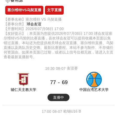
备用源
塞尔维特VS乌契直播
文字直播
【赛事名称】塞尔维特 VS 乌契直播
【赛事分类】
球会友谊
【开赛时间】2026年07月08日 17:00
【友好提示】：本页面为您提供2026年07月08日 17:00 球会友谊塞
尔维特VS乌契的比赛直播，喜欢球会友谊可以提前收藏本页面以免
错过直播。本站还为您提供相关球会友谊直播、塞尔维特直播、乌契
直播以及两队历史交锋、最新比赛赛程。本站不参与制作、不存储任
何资源由。如果本页面已过期，或者以上信号位都无效，请进入主页
查看最新直播新号。
友谊赛
16:30
08-07
77
69
-
辅仁天主教大学
中国台湾艺术大学
直播中
欧锦U16 B
17:00
08-07