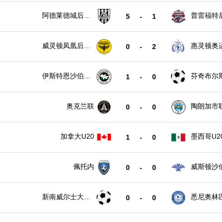
阿德莱德城后备
普雷福特
5
-
1
队
威灵顿凤凰后备
惠灵顿奥
0
-
2
队
伊斯特恩沙伯奥
芬奇布尔
1
-
0
克兰
奥克兰联
陶朗加市
0
-
0
加拿大U20
墨西哥U2
1
-
0
佩托内
威斯顿沙
0
-
0
新南威尔士大学
悉尼奥林匹
0
-
0
U20