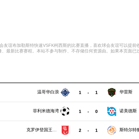
:30 球会友谊布加勒斯特快速VSFK柯西斯的比赛直播，喜欢球会友谊可
锋、最新比赛赛程。本站不参与制作、不存储任何资源由。如果本页面已
温哥华白浪
华雷斯
1
-
1
菲利米德海湾
诺美德斯
1
-
0
克罗伊登国王后
斯特尔特
2
-
1
备队
队