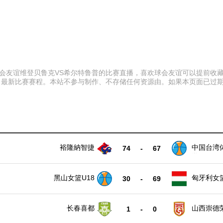
:00 球会友谊维登贝鲁克VS希尔特鲁普的比赛直播，喜欢球会友谊可以提
、最新比赛赛程。本站不参与制作、不存储任何资源由。如果本页面已过
裕隆納智捷
中国台湾
74
-
67
学
黑山女篮U18
匈牙利女篮
30
-
69
长春喜都
山西崇德
1
-
0