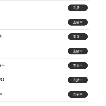
直播中
直播中
特
直播中
直播中
青年队
直播中
19
直播中
19
直播中