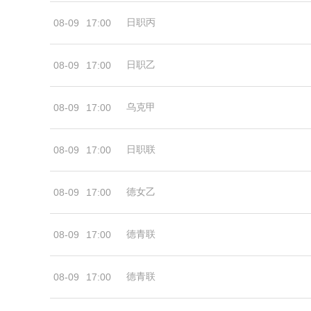
日职丙
08-09
17:00
日职乙
08-09
17:00
乌克甲
08-09
17:00
日职联
08-09
17:00
德女乙
08-09
17:00
德青联
08-09
17:00
德青联
08-09
17:00