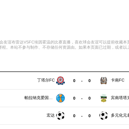
:00 球会友谊布雷达VSFC埃因霍温的比赛直播，喜欢球会友谊可以提前
赛程。本站不参与制作、不存储任何资源由。如果本页面已过期，或者以
丁塔尔FC
卡南FC
0
-
0
帕拉纳克爱国者
宾南塔塔
0
-
0
队
宏达
多元化元
0
-
0