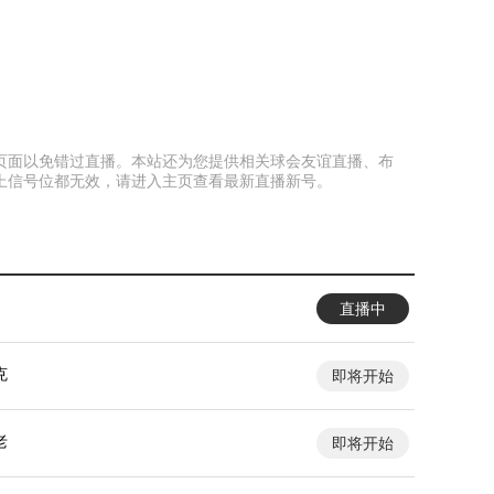
收藏本页面以免错过直播。本站还为您提供相关球会友谊直播、布
上信号位都无效，请进入主页查看最新直播新号。
直播中
克
即将开始
老
即将开始