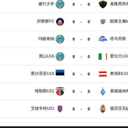
健行大学
基隆黑风
0
-
0
邦警察FC
朗莱文佩M
0
-
0
玛丽基纳
塔马劳斯
0
-
0
黑山U16
爱尔兰U1
0
-
0
爱沙尼亚U16
奥地利U1
0
-
0
维勒斯U21
基辅迪纳摩
0
-
0
艾彼辛特U21
顿涅茨克矿
0
-
0