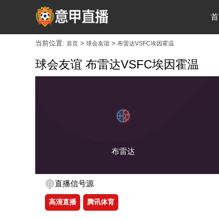
首
当前位置:
>
>
首页
球会友谊
布雷达VSFC埃因霍温
球会友谊 布雷达VSFC埃因霍温
布雷达
直播信号源
高清直播
腾讯体育