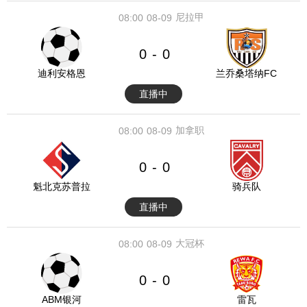
尼拉甲
08:00
08-09
0
0
-
迪利安格恩
兰乔桑塔纳FC
直播中
加拿职
08:00
08-09
0
0
-
魁北克苏普拉
骑兵队
直播中
大冠杯
08:00
08-09
0
0
-
ABM银河
雷瓦