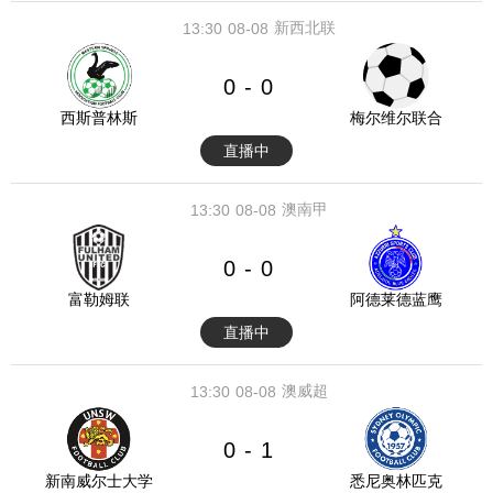
新西北联
13:30
08-08
0
0
-
西斯普林斯
梅尔维尔联合
直播中
澳南甲
13:30
08-08
0
0
-
富勒姆联
阿德莱德蓝鹰
直播中
澳威超
13:30
08-08
0
1
-
新南威尔士大学
悉尼奥林匹克