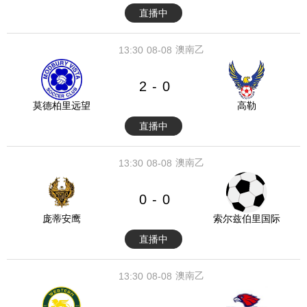
直播中
澳南乙
13:30
08-08
2
0
-
莫德柏里远望
高勒
直播中
澳南乙
13:30
08-08
0
0
-
庞蒂安鹰
索尔兹伯里国际
直播中
澳南乙
13:30
08-08