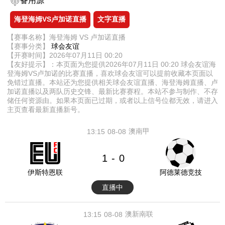
备用源
海登海姆VS卢加诺直播
文字直播
【赛事名称】海登海姆 VS 卢加诺直播
【赛事分类】
球会友谊
【开赛时间】2026年07月11日 00:20
【友好提示】：本页面为您提供2026年07月11日 00:20 球会友谊海
登海姆VS卢加诺的比赛直播，喜欢球会友谊可以提前收藏本页面以
免错过直播。本站还为您提供相关球会友谊直播、海登海姆直播、卢
加诺直播以及两队历史交锋、最新比赛赛程。本站不参与制作、不存
储任何资源由。如果本页面已过期，或者以上信号位都无效，请进入
主页查看最新直播新号。
澳南甲
13:15
08-08
1
0
-
伊斯特恩联
阿德莱德竞技
直播中
澳新南联
13:15
08-08