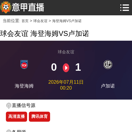
当前位置:
>
>
首页
球会友谊
海登海姆VS卢加诺
球会友谊 海登海姆VS卢加诺
球会友谊
0
1
2026年07月11日
海登海姆
卢加诺
00:20
直播信号源
高清直播
腾讯体育