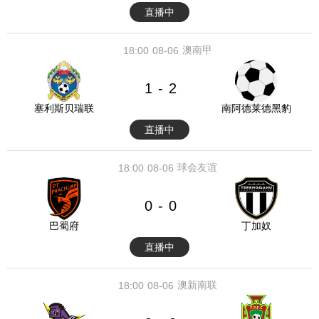
直播中
澳南甲
18:00
08-06
1
2
-
塞利斯贝瑞联
南阿德莱德黑豹
直播中
球会友谊
18:00
08-06
0
0
-
巴蜀府
丁加奴
直播中
澳新南联
18:00
08-06