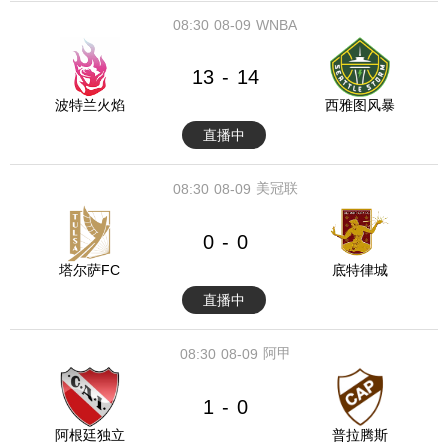
08:30
08-09
WNBA
13
14
-
波特兰火焰
西雅图风暴
直播中
美冠联
08:30
08-09
0
0
-
塔尔萨FC
底特律城
直播中
阿甲
08:30
08-09
1
0
-
阿根廷独立
普拉腾斯