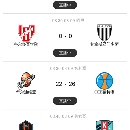
直播中
阿甲
08:30
08-09
0
0
-
科尔多瓦学院
甘拿斯亚门多萨
直播中
智利联
08:30
08-09
22
26
-
华尔迪维亚
CEB蒙特港
直播中
美女职
08:45
08-09