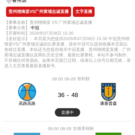
备用源
贵州栩烽棠VS广州黄埔志诚直播
文字直播
【赛事名称】贵州栩烽棠 VS 广州黄埔志诚直播
【赛事分类】
中冠
【开赛时间】2026年07月08日 15:30
【友好提示】：本页面为您提供2026年07月08日 15:30 中冠贵州栩
烽棠VS广州黄埔志诚的比赛直播，喜欢中冠可以提前收藏本页面以
免错过直播。本站还为您提供相关中冠直播、贵州栩烽棠直播、广州
黄埔志诚直播以及两队历史交锋、最新比赛赛程。本站不参与制作、
不存储任何资源由。如果本页面已过期，或者以上信号位都无效，请
进入主页查看最新直播新号。
智利联
08:00
08-09
36
48
-
高路高路
康塞普森
直播中
女南美锦标
08:00
08-09