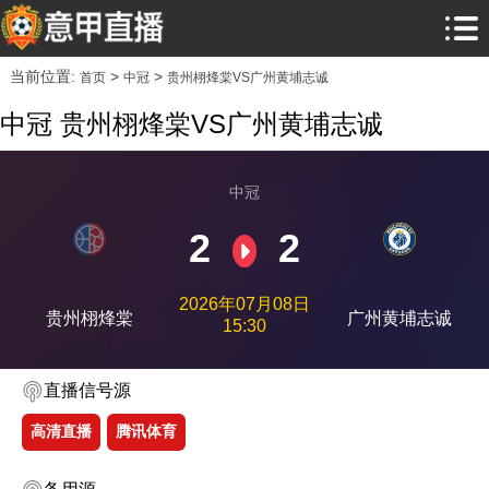
当前位置:
>
>
首页
中冠
贵州栩烽棠VS广州黄埔志诚
中冠 贵州栩烽棠VS广州黄埔志诚
中冠
2
2
2026年07月08日
贵州栩烽棠
广州黄埔志诚
15:30
直播信号源
高清直播
腾讯体育