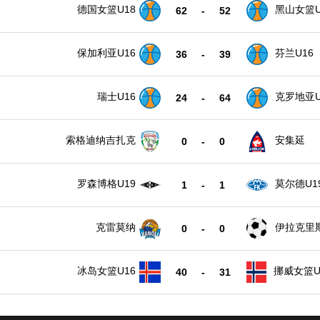
德国女篮U18
黑山女篮U
62
-
52
保加利亚U16
芬兰U16
36
-
39
瑞士U16
克罗地亚U
24
-
64
索格迪纳吉扎克
安集延
0
-
0
罗森博格U19
莫尔德U1
1
-
1
克雷莫纳
伊拉克里
0
-
0
冰岛女篮U16
挪威女篮U
40
-
31