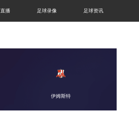
球直播
足球录像
足球资讯
伊姆斯特