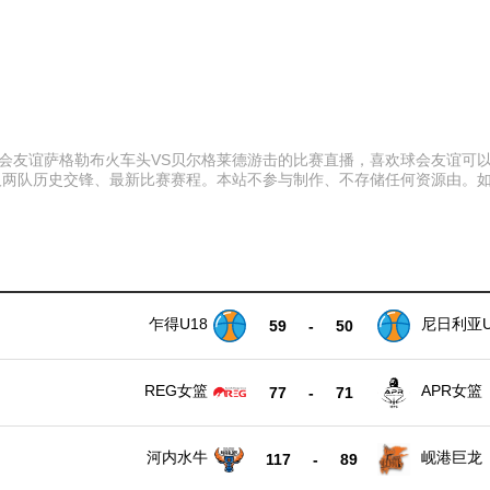
:00 球会友谊萨格勒布火车头VS贝尔格莱德游击的比赛直播，喜欢球会友
及两队历史交锋、最新比赛赛程。本站不参与制作、不存储任何资源由。
乍得U18
尼日利亚U
59
-
50
REG女篮
APR女篮
77
-
71
河内水牛
岘港巨龙
117
-
89