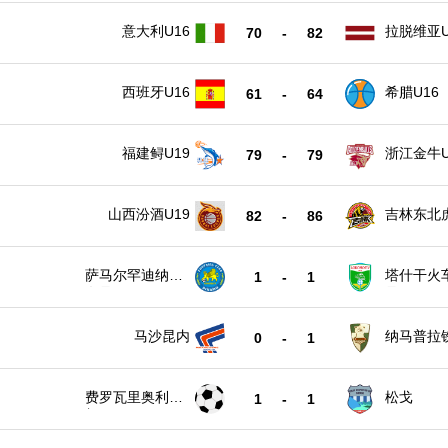
意大利U16
拉脱维亚U
70
-
82
西班牙U16
希腊U16
61
-
64
福建鲟U19
浙江金牛U
79
-
79
山西汾酒U19
吉林东北虎
82
-
86
萨马尔罕迪纳摩
塔什干火
1
-
1
女足
足
马沙昆内
纳马普拉
0
-
1
费罗瓦里奥利欣
松戈
1
-
1
加