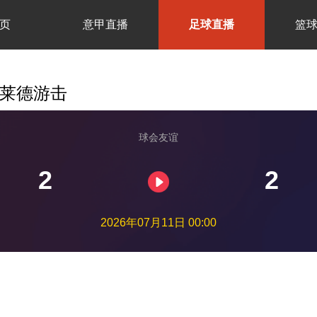
页
意甲直播
足球直播
篮
格莱德游击
球会友谊
2
2
2026年07月11日 00:00