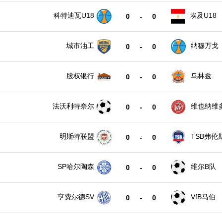
科特迪瓦U18
埃及U18
0
-
0
城市油工
纳穆万戈
0
-
0
股权银行
乌林兹
0
-
0
法沃利特奈尔
维也纳维
0
-
0
明斯特联盟
TSB弗伦
0
-
0
SP哈尔陶森
维尔B队
0
-
0
亨费尔德SV
VfB马伯
0
-
0