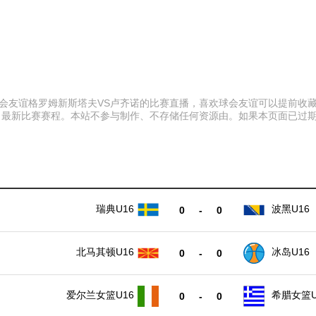
:00 球会友谊格罗姆新斯塔夫VS卢齐诺的比赛直播，喜欢球会友谊可以提
、最新比赛赛程。本站不参与制作、不存储任何资源由。如果本页面已过
瑞典U16
波黑U16
0
-
0
北马其顿U16
冰岛U16
0
-
0
爱尔兰女篮U16
希腊女篮U
0
-
0