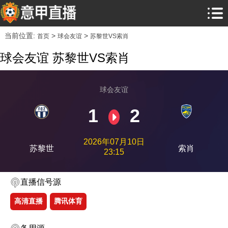
当前位置:
>
>
首页
球会友谊
苏黎世VS索肖
球会友谊 苏黎世VS索肖
球会友谊
1
2
2026年07月10日
苏黎世
索肖
23:15
直播信号源
高清直播
腾讯体育