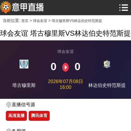
当前位置:
>
>
首页
球会友谊
塔古穆里斯VS林达伯史特范斯提
球会友谊 塔古穆里斯VS林达伯史特范斯提
球会友谊
0
0
2026年07月08日
塔古穆里斯
林达伯史特范斯提
16:00
直播信号源
高清直播
腾讯体育