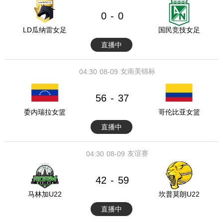
0
0
-
LD瓜纳雷女足
国民竞技女足
直播中
女南美锦标
04:30
08-09
56
37
-
委内瑞拉女篮
哥伦比亚女篮
直播中
友谊赛
04:30
08-09
42
59
-
马林加U22
坎普莫朗U22
直播中