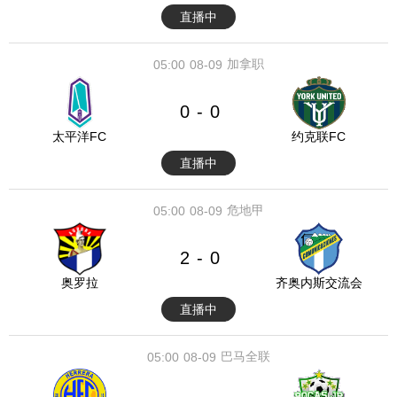
直播中
加拿职
05:00
08-09
0
0
-
太平洋FC
约克联FC
直播中
危地甲
05:00
08-09
2
0
-
奥罗拉
齐奥内斯交流会
直播中
巴马全联
05:00
08-09