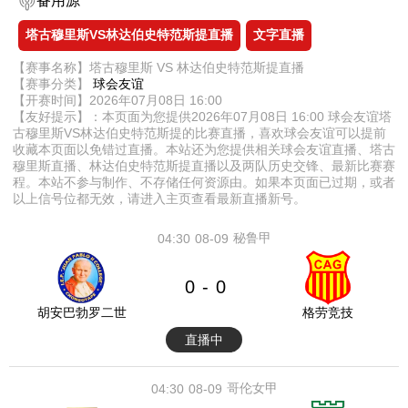
备用源
塔古穆里斯VS林达伯史特范斯提直播
文字直播
【赛事名称】塔古穆里斯 VS 林达伯史特范斯提直播
【赛事分类】
球会友谊
【开赛时间】2026年07月08日 16:00
【友好提示】：本页面为您提供2026年07月08日 16:00 球会友谊塔
古穆里斯VS林达伯史特范斯提的比赛直播，喜欢球会友谊可以提前
收藏本页面以免错过直播。本站还为您提供相关球会友谊直播、塔古
穆里斯直播、林达伯史特范斯提直播以及两队历史交锋、最新比赛赛
程。本站不参与制作、不存储任何资源由。如果本页面已过期，或者
以上信号位都无效，请进入主页查看最新直播新号。
秘鲁甲
04:30
08-09
0
0
-
胡安巴勃罗二世
格劳竞技
直播中
哥伦女甲
04:30
08-09