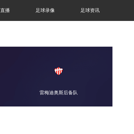
球直播
足球录像
足球资讯
雷梅迪奥斯后备队