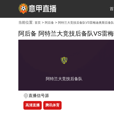
首
当前位置:
>
>
首页
阿后备
阿特兰大竞技后备队VS雷梅迪奥斯后备队
阿后备 阿特兰大竞技后备队VS雷
阿特兰大竞技后备队
直播信号源
高清直播
腾讯体育