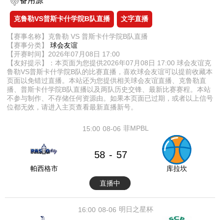
备用源
克鲁勒VS普斯卡什学院B队直播
文字直播
【赛事名称】克鲁勒 VS 普斯卡什学院B队直播
【赛事分类】
球会友谊
【开赛时间】2026年07月08日 17:00
【友好提示】：本页面为您提供2026年07月08日 17:00 球会友谊克
鲁勒VS普斯卡什学院B队的比赛直播，喜欢球会友谊可以提前收藏本
页面以免错过直播。本站还为您提供相关球会友谊直播、克鲁勒直
播、普斯卡什学院B队直播以及两队历史交锋、最新比赛赛程。本站
不参与制作、不存储任何资源由。如果本页面已过期，或者以上信号
位都无效，请进入主页查看最新直播新号。
菲MPBL
15:00
08-06
58
57
-
帕西格市
库拉坎
直播中
明日之星杯
16:00
08-06