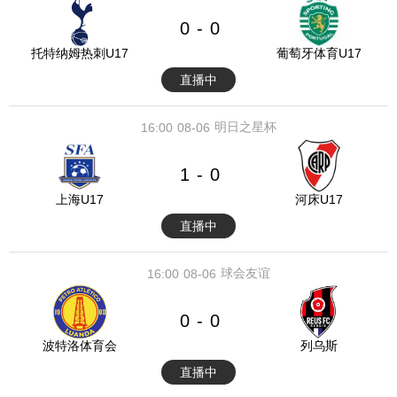
0
0
-
托特纳姆热刺U17
葡萄牙体育U17
直播中
明日之星杯
16:00
08-06
1
0
-
上海U17
河床U17
直播中
球会友谊
16:00
08-06
0
0
-
波特洛体育会
列乌斯
直播中