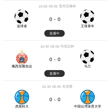
贵州五峰杯
16:00
08-06
0
0
-
追球者
王母青年
直播中
印尼总杯
16:30
08-06
0
0
-
佩西加雅加达
马兰
直播中
友谊赛
16:30
08-06
0
0
-
虎尾科大
中国台湾体育大学