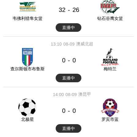
32
26
-
韦佛利猎隼女篮
钻石谷鹰女篮
直播中
澳威北超
13:10
08-09
0
0
-
查尔斯顿市布鲁斯
梅特兰
直播中
澳昆甲
14:00
08-09
0
0
-
北极星
罗宾市蓝
直播中