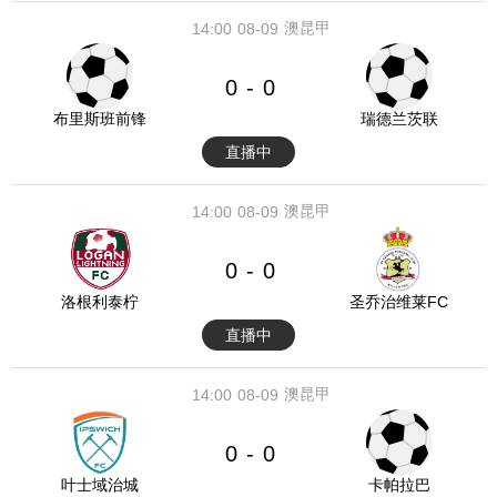
澳昆甲
14:00
08-09
0
0
-
布里斯班前锋
瑞德兰茨联
直播中
澳昆甲
14:00
08-09
0
0
-
洛根利泰柠
圣乔治维莱FC
直播中
澳昆甲
14:00
08-09
0
0
-
叶士域治城
卡帕拉巴