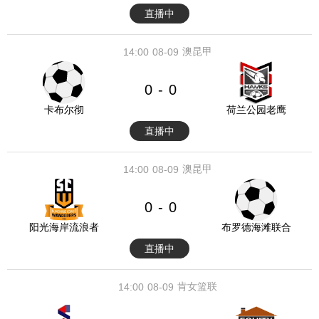
直播中
澳昆甲
14:00
08-09
0
0
-
卡布尔彻
荷兰公园老鹰
直播中
澳昆甲
14:00
08-09
0
0
-
阳光海岸流浪者
布罗德海滩联合
直播中
肯女篮联
14:00
08-09