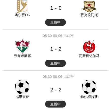
1
0
-
塔尔萨FC
萨克拉门托
直播中
巴西杯
08:30
08-06
1
2
-
弗鲁米嫩塞
瓦斯科达伽马
直播中
巴西杯
08:30
08-06
2
2
-
福塔雷萨
帕尔梅拉斯
直播中