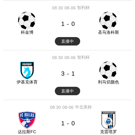
智利杯
08:30
08-06
1
0
-
科金博
圣马洛科斯
直播中
智利杯
08:30
08-06
3
1
-
伊基克体育
利马切颜色
直播中
中北美杯
08:30
08-06
1
0
-
达拉斯FC
克雷塔罗