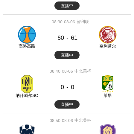
直播中
智利联
08:30
08-06
60
61
-
高路高路
奎利普尔
直播中
中北美杯
08:40
08-06
0
0
-
纳什威尔SC
莱昂
直播中
中北美杯
08:50
08-06