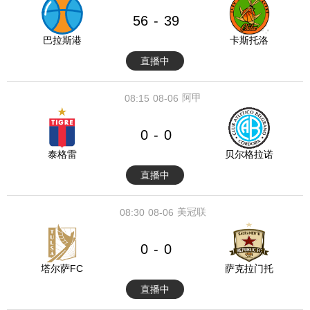
56
39
-
巴拉斯港
卡斯托洛
直播中
阿甲
08:15
08-06
0
0
-
泰格雷
贝尔格拉诺
直播中
美冠联
08:30
08-06
0
0
-
塔尔萨FC
萨克拉门托
直播中