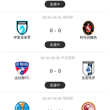
直播中
智利杯
08:30
08-06
0
0
-
伊基克体育
利马切颜色
直播中
中北美杯
08:30
08-06
0
0
-
达拉斯FC
克雷塔罗
直播中
智利联
08:30
08-06