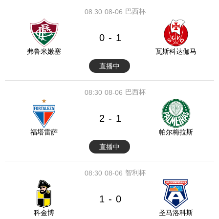
巴西杯
08:30
08-06
0
1
-
弗鲁米嫩塞
瓦斯科达伽马
直播中
巴西杯
08:30
08-06
2
1
-
福塔雷萨
帕尔梅拉斯
直播中
智利杯
08:30
08-06
1
0
-
科金博
圣马洛科斯