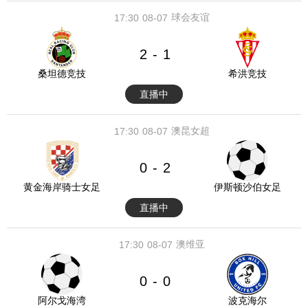
球会友谊
17:30
08-07
2
1
-
桑坦德竞技
希洪竞技
直播中
澳昆女超
17:30
08-07
0
2
-
黄金海岸骑士女足
伊斯顿沙伯女足
直播中
澳维亚
17:30
08-07
0
0
-
阿尔戈海湾
波克海尔