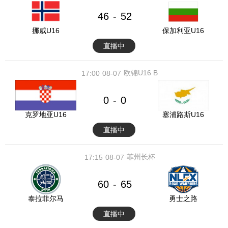
46
52
-
挪威U16
保加利亚U16
直播中
欧锦U16 B
17:00
08-07
0
0
-
克罗地亚U16
塞浦路斯U16
直播中
菲州长杯
17:15
08-07
60
65
-
泰拉菲尔马
勇士之路
直播中