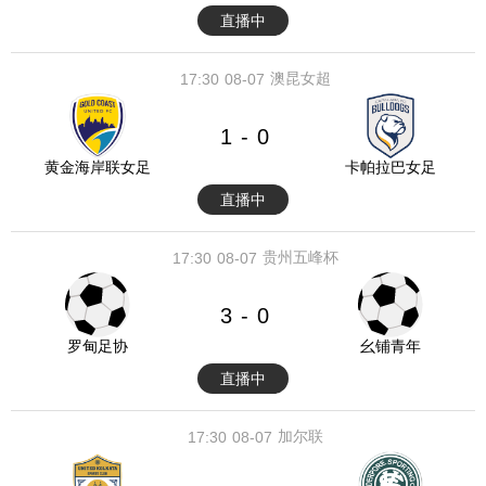
直播中
澳昆女超
17:30
08-07
1
0
-
黄金海岸联女足
卡帕拉巴女足
直播中
贵州五峰杯
17:30
08-07
3
0
-
罗甸足协
幺铺青年
直播中
加尔联
17:30
08-07