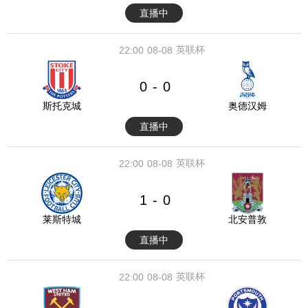
直播中
英联杯
22:00
08-08
0
0
-
斯托克城
奥德汉姆
直播中
英联杯
22:00
08-08
1
0
-
莱斯特城
北安普敦
直播中
英联杯
22:00
08-08