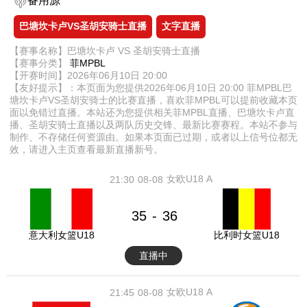
备用源
巴塘坎卡卢VS圣胡安骑士直播
文字直播
【赛事名称】巴塘坎卡卢 VS 圣胡安骑士直播
【赛事分类】
菲MPBL
【开赛时间】2026年06月10日 20:00
【友好提示】：本页面为您提供2026年06月10日 20:00 菲MPBL巴
塘坎卡卢VS圣胡安骑士的比赛直播，喜欢菲MPBL可以提前收藏本页
面以免错过直播。本站还为您提供相关菲MPBL直播、巴塘坎卡卢直
播、圣胡安骑士直播以及两队历史交锋、最新比赛赛程。本站不参与
制作、不存储任何资源由。如果本页面已过期，或者以上信号位都无
效，请进入主页查看最新直播新号。
女欧U18 A
21:30
08-08
35
36
-
意大利女篮U18
比利时女篮U18
直播中
女欧U18 A
21:45
08-08