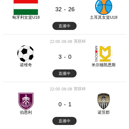
32
26
-
匈牙利女篮U18
土耳其女篮U18
直播中
英联杯
22:00
08-08
3
0
-
诺维奇
米尔顿凯恩斯
直播中
英联杯
22:00
08-08
0
1
-
伯恩利
诺茨郡
直播中