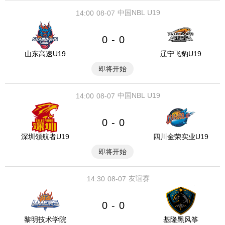
中国NBL U19
14:00
08-07
0
0
-
山东高速U19
辽宁飞豹U19
即将开始
中国NBL U19
14:00
08-07
0
0
-
深圳領航者U19
四川金荣实业U19
即将开始
友谊赛
14:30
08-07
0
0
-
黎明技术学院
基隆黑风筝