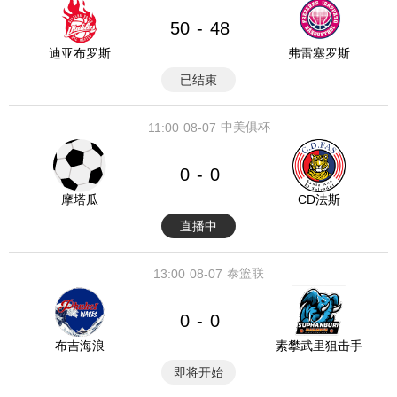
50
48
-
迪亚布罗斯
弗雷塞罗斯
已结束
中美俱杯
11:00
08-07
0
0
-
摩塔瓜
CD法斯
直播中
泰篮联
13:00
08-07
0
0
-
布吉海浪
素攀武里狙击手
即将开始